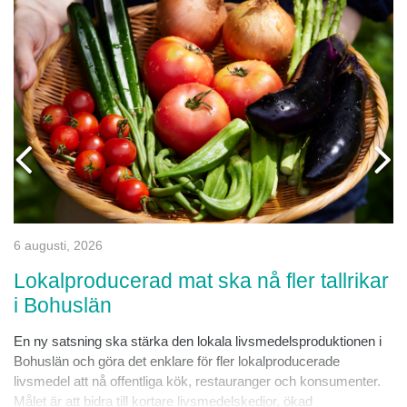
6 augusti, 2026
Lokalproducerad mat ska nå fler tallrikar
i Bohuslän
En ny satsning ska stärka den lokala livsmedelsproduktionen i
Bohuslän och göra det enklare för fler lokalproducerade
livsmedel att nå offentliga kök, restauranger och konsumenter.
Målet är att bidra till kortare livsmedelskedjor, ökad