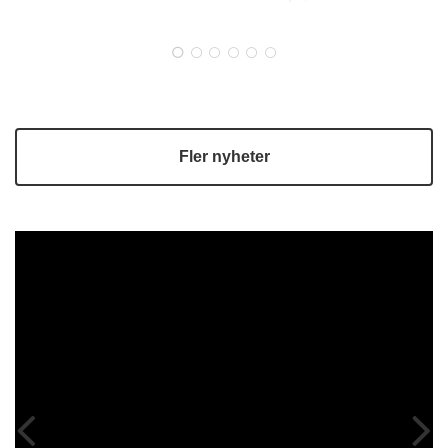
självförsörjningsgrad och stärkt livsmedelsberedskap. Många
lokala livsmedelsproducenter erbjuder högkvalitativa råvaror
men möter utmaningar när det gäller logistik, …
Fler nyheter