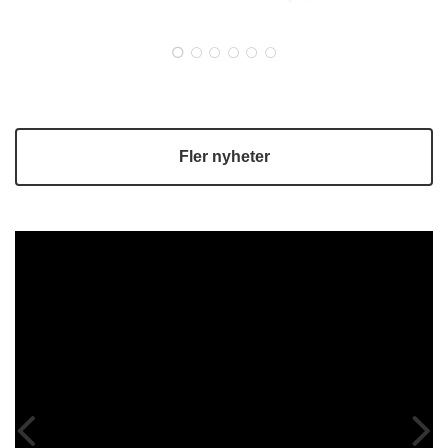
självförsörjningsgrad och stärkt livsmedelsberedskap. Många
lokala livsmedelsproducenter erbjuder högkvalitativa råvaror
men möter utmaningar när det gäller logistik, …
Fler nyheter