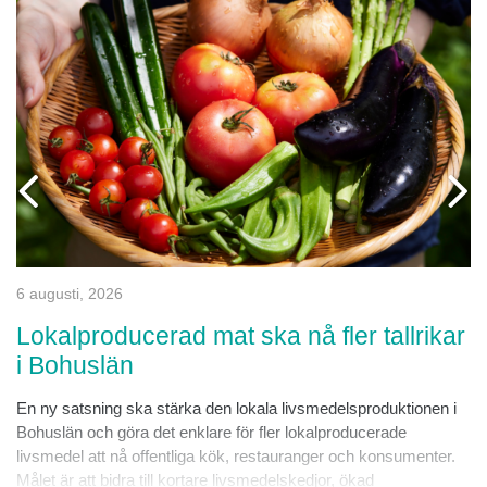
6 augusti, 2026
Lokalproducerad mat ska nå fler tallrikar
i Bohuslän
En ny satsning ska stärka den lokala livsmedelsproduktionen i
Bohuslän och göra det enklare för fler lokalproducerade
livsmedel att nå offentliga kök, restauranger och konsumenter.
Målet är att bidra till kortare livsmedelskedjor, ökad