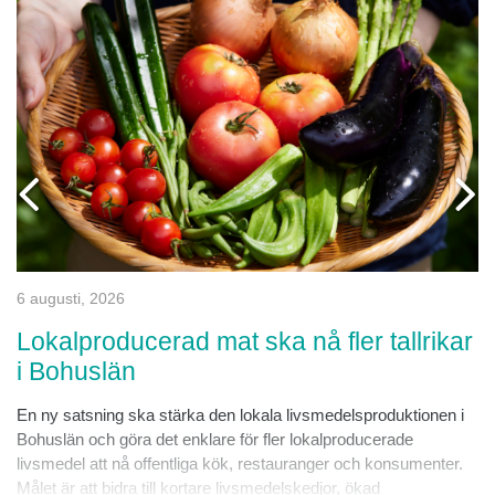
6 augusti, 2026
Lokalproducerad mat ska nå fler tallrikar
i Bohuslän
En ny satsning ska stärka den lokala livsmedelsproduktionen i
Bohuslän och göra det enklare för fler lokalproducerade
livsmedel att nå offentliga kök, restauranger och konsumenter.
Målet är att bidra till kortare livsmedelskedjor, ökad