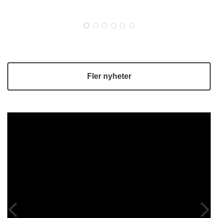
självförsörjningsgrad och stärkt livsmedelsberedskap. Många
lokala livsmedelsproducenter erbjuder högkvalitativa råvaror
men möter utmaningar när det gäller logistik, …
Fler nyheter